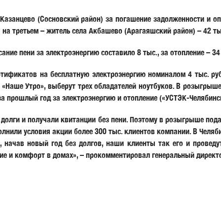
азанцево (Сосновский район) за погашение задолженности и опл
 на третьем – житель села Акбашево (Арагаяшский район) – 42 ты
ние пени за электроэнергию составило 8 тыс., за отопление – 34 
ртификатов на бесплатную электроэнергию номиналом 4 тыс. руб
 «Наше Утро», выберут трех обладателей ноутбуков. В розыгрыш
а прошлый год за электроэнергию и отопление («УСТЭК-Челябинск
 долги и получали квитанции без пени. Поэтому в розыгрыше под
олнили условия акции более 300 тыс. клиентов компании. В Челяби
, начав новый год без долгов, наши клиенты так его и проведу
вие и комфорт в домах», – прокомментировал генеральный директ