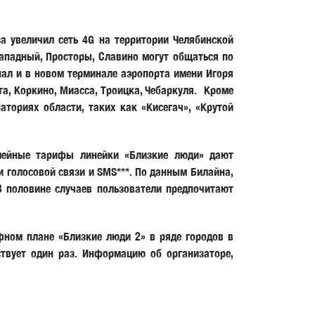
а увеличил сеть 4G на территории Челябинской
Западный, Просторы, Славино могут общаться по
нал и в новом терминале аэропорта имени Игоря
та, Коркино, Миасса, Троицка, Чебаркуля. Кроме
ториях области, таких как «Кисегач», «Крутой
емейные тарифы линейки «Близкие люди» дают
 голосовой связи и SMS***. По данным Билайна,
В половине случаев пользователи предпочитают
ифном плане «Близкие люди 2» в ряде городов в
твует один раз. Информацию об организаторе,