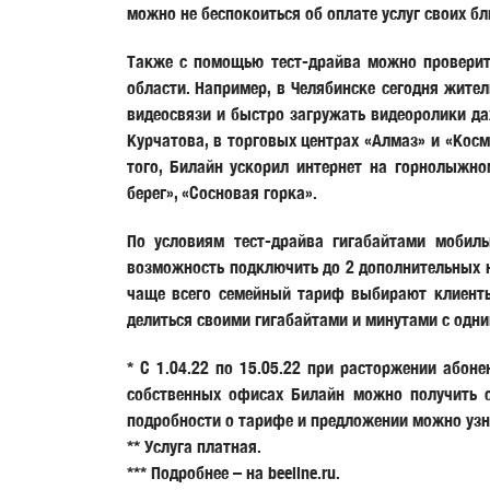
можно не беспокоиться об оплате услуг своих бл
Также с помощью тест-драйва можно проверить
области. Например, в Челябинске сегодня жите
видеосвязи и быстро загружать видеоролики да
Курчатова, в торговых центрах «Алмаз» и «Косм
того, Билайн ускорил интернет на горнолыжно
берег», «Сосновая горка».
По условиям тест-драйва гигабайтами мобил
возможность подключить до 2 дополнительных н
чаще всего семейный тариф выбирают клиенты 
делиться своими гигабайтами и минутами с одн
* С 1.04.22 по 15.05.22 при расторжении абон
собственных офисах Билайн можно получить с
подробности о тарифе и предложении можно узн
** Услуга платная.
*** Подробнее – на beeline.ru.