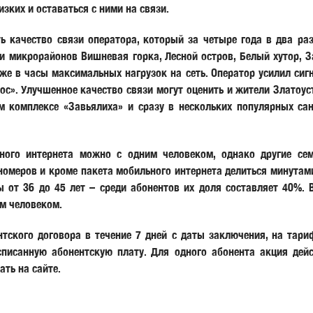
изких и оставаться с ними на связи.
 качество связи оператора, который за четыре года в два раз
ли микрорайонов Вишневая горка, Лесной остров, Белый хутор, 
же в часы максимальных нагрузок на сеть. Оператор усилил сиг
ос». Улучшенное качество связи могут оценить и жители Златоус
м комплексе «Завьялиха» и сразу в нескольких популярных сана
ьного интернета можно с одним человеком, однако другие с
омеров и кроме пакета мобильного интернета делиться минутами
от 36 до 45 лет – среди абонентов их доля составляет 40%. 
им человеком.
ентского договора в течение 7 дней с даты заключения, на тар
писанную абонентскую плату. Для одного абонента акция дейс
ать на сайте.