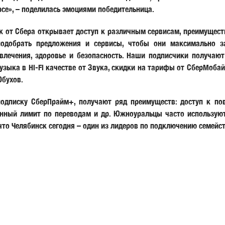
рсе», – поделилась эмоциями победительница.
 от Сбера открывает доступ к различным сервисам, преимуществ
подобрать предложения и сервисы, чтобы они максимально 
влечения, здоровье и безопасность. Наши подписчики получают
узыка в Hi-Fi качестве от Звука, скидки на тарифы от СберМоба
Обухов.
одписку СберПрайм+, получают ряд преимуществ: доступ к по
енный лимит по переводам и др. Южноуральцы часто используют
 что Челябинск сегодня – один из лидеров по подключению семейс