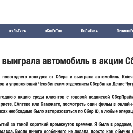
КУЛЬТУРА
ОБЩЕСТВО
ПОЛИТИКА
ПРОИСШЕ
 выиграла автомобиль в акции 
 новогоднего конкурса от Сбера и выиграла автомобиль. Ключ
в и управляющий Челябинским отделением Сбербанка Денис Чуг
огоднюю акцию среди клиентов с годовой подпиской СберПрай
ркете, ЕАптеке или Самокате, посмотреть один фильм в онлайн-
рвисах необходимо было авторизоваться по Сбер ID, а любые опера
ытий за такой короткий промежуток времени. Я была в роддоме, 
 правда. Вроде ничего особенного не делала, просто как обычно