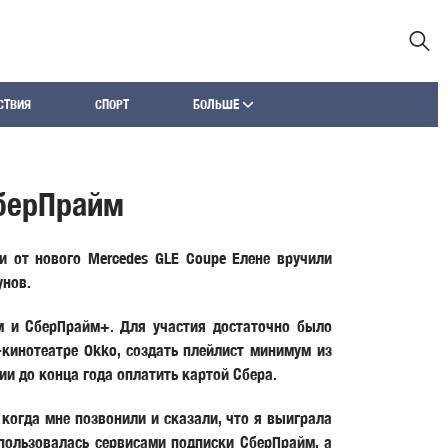
СТВИЯ
СПОРТ
БОЛЬШЕ
СберПрайм
и от нового Mercedes GLE Coupe Елене вручили
унов.
м и СберПрайм+. Для участия достаточно было
кинотеатре Okko, создать плейлист минимум из
ции до конца года оплатить картой Сбера.
когда мне позвонили и сказали, что я выиграла
 пользовалась сервисами подписки СберПрайм, а