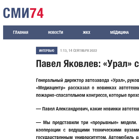
ГЛАВНАЯ
НОВОСТИ
ЖКХ
МЕДИЦИНА
1:13, 14 СЕНТЯБРЯ 2022
ИНТЕРВЬЮ
Павел Яковлев: «Урал» 
Генеральный директор автозавода «Урал», руко
«Медиацентр» рассказал о новинках автотех
пожарно-спасательном конгрессе, которые прохо
— Павел Александрович, какие новинки автотех
— Мы представили три «прорывные» модели. П
кооперации с ведущими техническими вузам
государственным университетом. Автомобиль р