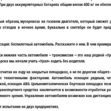
. При двух аккумуляторных батареях общим весом 400 кг он обесп
ный образец мусоровоза на газовом двигателе, который сможет 
х отходов в ночное время. Буквально в сентябре он будет пре
сация: беспилотный автомобиль. Расскажите о нем. В чем преиму
 нижняя часть автомобиля – трансмиссия – это наш родной «Ур
рска мы начали учить «Урал» ездить без водителя.
считан на езду на закрытых площадках, а не по дорогам общего 
х с техногенными факторами. Автомобиль оснащен рядным, ч
кой, оснащен ABS. Цельнометаллическая бортовая площадка позво
транспортного средства заключается в возможности отработки р
нного зрения. Управление автомобилем возможно как дистанцион
т испытания на двух предприятиях.