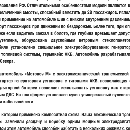
разования РФ. Отличительными особенностями модели являются ш
величенной высоты, способный вместить до 28 пассажиров. Испо
и применение на автомобиле шин с низким внутренним давлением
орт пассажиров при движении по бездорожью. Более того, при о
аже если водитель заехал в болото, где глубина превышает допус
утеплена, оборудована двуслойным ветровым стеклопакето
иле установлено специальное электрооборудование: генерат
в топливной системы, термокейс АКБ. Автомобиль разрабатывалс
Севера.
автомобиль «Мотовоз-М» с электромеханической трансмиссией
стартер-генераторная установка с тяговыми АКБ, позволяющая 
уляторной батареи позволяет использовать установку как ста
м ДВС. На платформе установлен кузов универсальный нулевого 
и кабельной сети.
 котором применена композитная схема. Наша механическая тра
ы заменили раздачу и коробку одним мощным электродвига
 При этом автомобиль способен работать в нескольких режимах: 