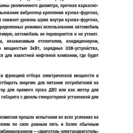
ины увеличенного диаметра, прочная каркасно-
льзование виброопор крепления кузова-фургона,
 снижает уровень шума внутри кузова-фургона,
пределенных режимах использования автомобиль
тимую, автомобиль не перевернется и не утонет.
м, независимым отопителем, кондиционером,
ор мощностью 3кВт, зарядные USB-устройства,
я для известной нефтяной компании, где будет
 и функцией отбора электрической мощности и
отбирать энергию для питания потребителей на
ртер для прямого пуска ДВС или как мотор для
габарита с дизель-генераторной установкой для
нсмиссия прошла испытания во всех условиях на
телем по силе равным пять и более обычным
комбинированном – «двигатель-электродвигатель»