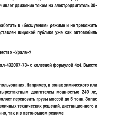
ечивает движение током на электродвигатель 30-
работать в «бесшумном» режиме и не тревожить
дставлен широкой публике уже как автомобиль
щество «Урала»?
ал-432067-73» с колеcной формулой 4х4. Вместе
пользования. Например, в зонах химического или
етырехтактным двигателем мощностью 240 лс,
ляет перевозить грузы массой до 5 тонн. Запас
азличных технических решений, дистанционного и
но, так и в автономном режиме.