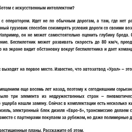
ботом с искусственным интеллектом?
 с оператором. Идет не по обычным дорогам, а там, где нет р
ный грузовик способен соизмерять условия дороги со своими во
Например, он не может самостоятельно оценить глубину брода. 
ние. Беспилотник может развивать скорость до 80 км/ч, прео
ор на экране видит обстановку вокруг беспилотника и дает кома
ходят на первое место. Известно, что автозатвод «Урал» – это
ещением еще восемь лет назад, поэтому к сегодняшним серьезн
ыло три элемента из недружественных стран – пневматичес
 ущерба нашли замену. Сейчас в комплектации есть несколько ки
изель, электронный блок дизеля «Евро-5», трансмиссию делаем 
вместе с партнерами покупаем за рубежом, но даже полимерные д
вестиционные планы. Расскажите об этом.