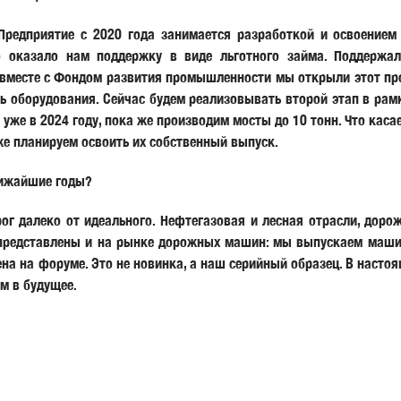
Предприятие с 2020 года занимается разработкой и освоением
о оказало нам поддержку в виде льготного займа. Поддержал
 вместе с Фондом развития промышленности мы открыли этот пр
ть оборудования. Сейчас будем реализовывать второй этап в ра
уже в 2024 году, пока же производим мосты до 10 тонн. Что кас
же планируем освоить их собственный выпуск.
лижайшие годы?
рог далеко от идеального. Нефтегазовая и лесная отрасли, дор
 представлены и на рынке дорожных машин: мы выпускаем машины
а на форуме. Это не новинка, а наш серийный образец. В насто
м в будущее.