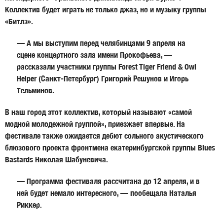
Коллектив будет играть не только джаз, но и музыку группы
«Битлз».
— А мы выступим перед челябинцами 9 апреля на
сцене концертного зала имени Прокофьева, —
рассказали участники группы Forest Tiger Friend & Owl
Helper (Санкт-Петербург)
Григорий Решунов
и
Игорь
Тельминов
.
В наш город этот коллектив, который называют «самой
модной молодежной группой», приезжает впервые. На
фестивале также ожидается дебют сольного акустического
блюзового проекта фронтмена екатеринбургской группы Blues
Bastards
Николая Шабуневича
.
— Программа фестиваля рассчитана до 12 апреля, и в
ней будет немало интересного, — пообещала Наталья
Риккер.