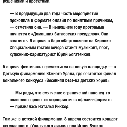
решениями и проектами.
— В предыдущие два года часть мероприятий
проходила в формате онлайн по понятным причинам,
— отметила она. — В нынешнем году программа
начнется с «Домашних битловских посиделок». Они
состоятся
5 апреля
в баре «Фортепьяно» на Кировке.
Специальным гостем вечера станет музыкант, поэт,
художник-карикатурист
Юрий Богатенков
.
6 апреля
фестиваль переместится на новую площадку — в
Детскую филармонию Южного Урала, где состоится финал
вокального конкурса «Весенняя beat-ва детских хоров».
— Мы рады, что смягчение ограничений наконец-то
позволяет провести мероприятие в офлайн-формате,
— призналась Наталья Риккер.
Там же, в детской филармонии, 8 апреля состоится концерт
легендарного «Уральского диксиленда Игоря Бурко».