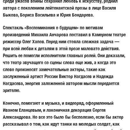
среди ужасов войны сохранил любовь к искусству, роднил
автора с поколением лейтенантской прозы в лице
Василя
Быкова, Бориса Васильева
и
Юрия Бондарева
.
Спектакль «Воспоминания о будущем» по мотивам
произведений Михаила Анчарова поставил в Камерном театре
режиссер
Олег Хапов
. Перед ним стояла сложная задача —
при всей любви к деталям в этой прозе маловато действия.
Решить ее помогли исполнители главных ролей. Они доказали,
что театр звучащего со сцены слова еще жив, а когда это
слово произносят замечательные актеры, такие как
заслуженный артист России
Виктор Нагдасев
и
Надежда
Нагдасева
, энергия заложенной автором мысли передается
зрителю.
Конечно, помогают и музыка, и видеоряд, оформленный
Иваном Еланцевым
, и лаконичная декорация
Сергея
Александрова
. Но все это было бы бесполезно, если бы актер
рассказывал о том, как идут танки на молодых солдат, как