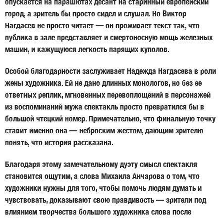
опускается на парашютах десант на старинный европейский
город, а зритель бы просто сидел и слушал. Но Виктор
Нагдасев не просто читает — он проживает текст так, что
публика в зале представляет и смертоносную мощь железных
машин, и кажущуюся легкость парящих куполов.
Особой благодарности заслуживает Надежда Нагдасева в роли
жены художника. Ей не дано длинных монологов, но без ее
ответных реплик, мгновенных перевоплощений в персонажей
из воспоминаний мужа спектакль просто превратился бы в
большой чтецкий номер. Примечательно, что финальную точку
ставит именно она — неброским жестом, дающим зрителю
понять, что история рассказана.
Благодаря этому замечательному дуэту смысл спектакля
становится ощутим, а слова Михаила Анчарова о том, что
художники нужны для того, чтобы помочь людям думать и
чувствовать, доказывают свою правдивость — зрители под
влиянием творчества большого художника слова после