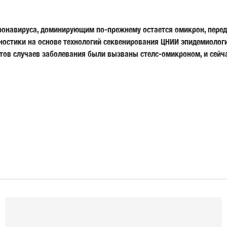
онавируса, доминирующим по-прежнему остается омикрон, переда
ностики на основе технологий секвенирования ЦНИИ эпидемиоло
нтов случаев заболевания были вызваны стелс-омикроном, и сейч