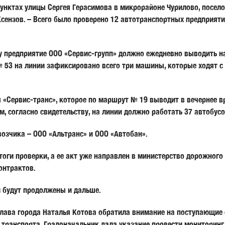
унктах улицы Сергея Герасимова в микрорайоне Чурилово, посело
сензов. – Всего было проверено 12 автотранспортных предприяти
у предприятие ООО «Сервис-групп» должно ежедневно выводить на
№ 53 на линии зафиксировано всего три машины, которые ходят с
«Сервис-транс», которое по маршрут № 19 выводит в вечернее вр
ом, согласно свидетельству, на линии должно работать 37 автобусо
возчика – ООО «Альтранс» и ООО «Автобан».
оги проверки, а ее акт уже направлен в министерство дорожного
онтрактов.
и будут продолжены и дальше.
глава города
Наталья Котова
обратила внимание на поступающие 
транспорта. Градоначальник дала указание провести мониторинг