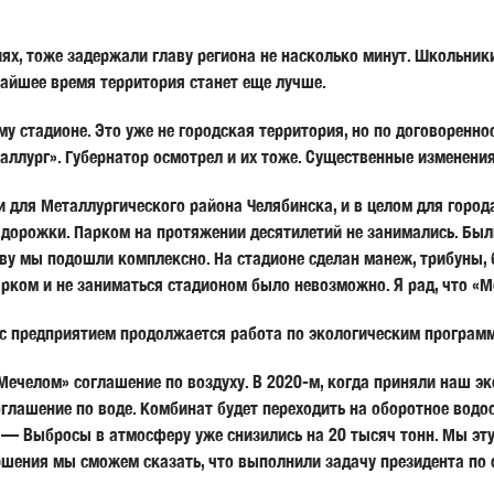
ях, тоже задержали главу региона не насколько минут. Школьник
жайшее время территория станет еще лучше.
ему стадионе. Это уже не городская территория, но по договоренн
ллург». Губернатор осмотрел и их тоже. Существенные изменения
ля Металлургического района Челябинска, и в целом для города.
 дорожки. Парком на протяжении десятилетий не занимались. Был
ву мы подошли комплексно. На стадионе сделан манеж, трибуны, 
рком и не заниматься стадионом было невозможно. Я рад, что «М
о с предприятием продолжается работа по экологическим програм
ечелом» соглашение по воздуху. В 2020-м, когда приняли наш эк
лашение по воде. Комбинат будет переходить на оборотное водос
. — Выбросы в атмосферу уже снизились на 20 тысяч тонн. Мы эту
ершения мы сможем сказать, что выполнили задачу президента по