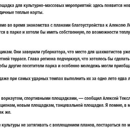
ощадка для культурно-массовых мероприятий: здесь появится но
одичные теплые корты.
прямо во время знакомства с планами благоустройства к Алексею
ся в парке и хотели бы иметь собственную, по возможности теплую
щикам. Они заверили губернатора, что место для шахматистов уже
летней террасе. Глава региона подчеркнул, что хотелось бы сдела
тобы другие посетители парка и особенно молодежь могли приобщ
же при самых ударных темпах выполнить их за одно лето едва ли
 воркаутом, спортивными площадками, — сообщил Алексей Тексле
ционам, новым площадкам, танцевальной площадке. Я помню, в м
ак же.
е культуры не затягивать с воплощением планов, постараться по 