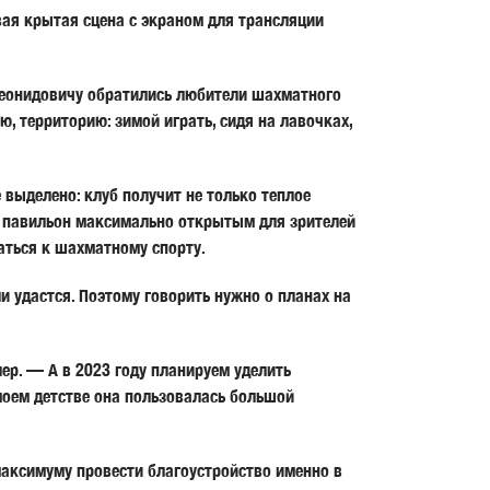
вая крытая сцена с экраном для трансляции
 Леонидовичу обратились любители шахматного
, территорию: зимой играть, сидя на лавочках,
 выделено: клуб получит не только теплое
ть павильон максимально открытым для зрителей
аться к шахматному спорту.
 удастся. Поэтому говорить нужно о планах на
р. — А в 2023 году планируем уделить
оем детстве она пользовалась большой
максимуму провести благоустройство именно в