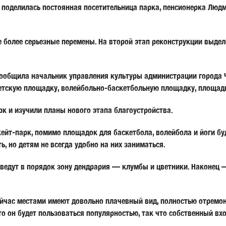
— поделилась постоянная посетительница парка, пенсионерка
Людм
 более серьезные перемены. На второй этап реконструкции выдел
сообщила начальник управления культуры администрации города
детскую площадку, волейбольно-баскетбольную площадку, площадк
к и изучили планы нового этапа благоустройства.
йт-парк, помимо площадок для баскетбола, волейбола и йоги буд
ь, но детям не всегда удобно на них заниматься.
иведут в порядок зону дендрария — клумбы и цветники. Наконец
ейчас местами имеют довольно плачевный вид, полностью отремо
то он будет пользоваться популярностью, так что собственный вх