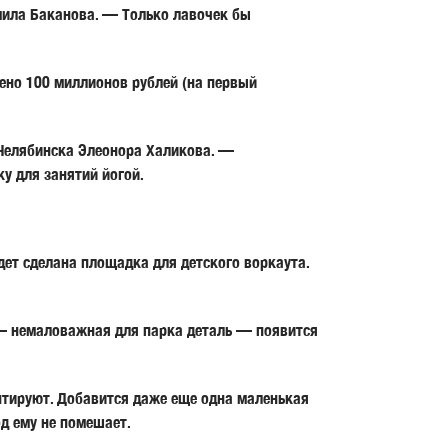
ила Баканова
. — Только лавочек бы
ено 100 миллионов рублей (на первый
 Челябинска
Элеонора Халикова
. —
у для занятий йогой.
ет сделана площадка для детского воркаута.
 — немаловажная для парка деталь — появится
нтируют. Добавится даже еще одна маленькая
од ему не помешает.