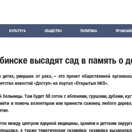
КУЛЬТУРА
ОБЩЕСТВО
ПОЛИТИКА
ПРОИСШЕ
нске высадят сад в память о де
 детях, умерших от рака, – это проект общественной организа
нтства новостей «Доступ» на портал «Открытые НКО».
й больницы. Там будет 50 соток с яблонями, грушами, дубами, кус
йти и помочь волонтерам или принести саженец любого дерева, 
итие.
оток между центром ядерной медицины, храмом и детским хирург
площадка, а также тематические скамейки: скамейка выздоровл