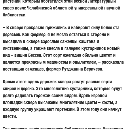
растений, которым обогатился этой весной Литературный
сквер возле Челябинской областной универсальной научной
библиотеки.
– В сквере прекрасно прижились и набирают силу более ста
деревьев. Как фермер, я не могла остаться в стороне и
высадила в сквере взрослые саженцы каштана и
лиственницы, а также внесла в галерею кустарников новый
вид – вишня Бессея. Этот сорт ежегодно обильно цветет и
является прекрасным медоносом и опылителем, – рассказала
поставщик саженцев, фермер
Рутджанна Веричева.
Кроме этого вдоль дорожек сквера растут разные сорта
спиреи и дерена. Это многолетние кустарники, которые будут
долго радовать горожан своим видом. Вдоль игровой
площадки сквера высажены многолетние цветы – хосты, а
входную группу украшают гортензии. В этом году они начнут
цвести.
Так украсить свою территорию библиотека смогла благодаря